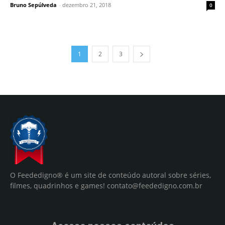
Bruno Sepúlveda
-
dezembro 21, 2018
0
1
2
3
O Feededigno® é um site de conteúdo autoral sobre séries,
filmes, quadrinhos e games!
contato@feededigno.com.br