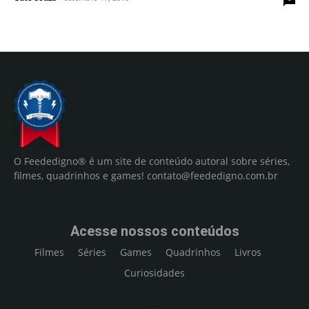
O Feededigno® é um site de conteúdo autoral sobre séries,
filmes, quadrinhos e games!
contato@feededigno.com.br
Acesse nossos conteúdos
Filmes
Séries
Games
Quadrinhos
Livros
Curiosidades