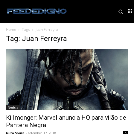
Home
Tags
Juan Ferreyra
Tag: Juan Ferreyra
Notícia
Killmonger: Marvel anuncia HQ para vilão de
Pantera Negra
Guto Souza
-
setembro 17, 2018
0