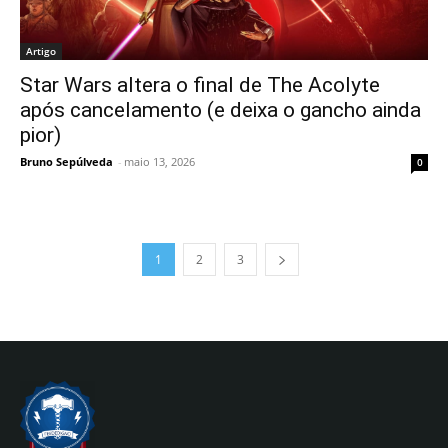
Artigo
Star Wars altera o final de The Acolyte
após cancelamento (e deixa o gancho ainda
pior)
Bruno Sepúlveda
-
maio 13, 2026
0
1
2
3