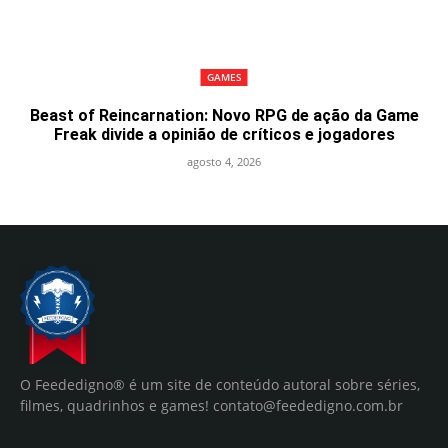
GAMES
Beast of Reincarnation: Novo RPG de ação da Game
Freak divide a opinião de críticos e jogadores
agosto 4, 2026
O Feededigno® é um site de conteúdo autoral sobre séries,
filmes, quadrinhos e games!
contato@feededigno.com.br