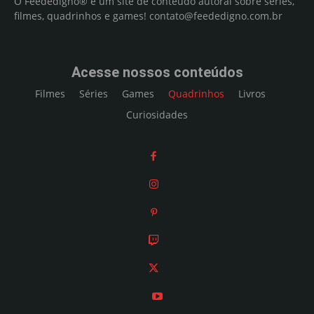
O Feededigno® é um site de conteúdo autoral sobre séries,
filmes, quadrinhos e games!
contato@feededigno.com.br
Acesse nossos conteúdos
Filmes
Séries
Games
Quadrinhos
Livros
Curiosidades