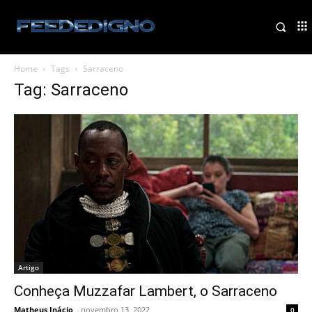
Home
Tags
Sarraceno
Tag: Sarraceno
Artigo
Conheça Muzzafar Lambert, o Sarraceno
Matheus Inácio
-
novembro 13, 2022
0