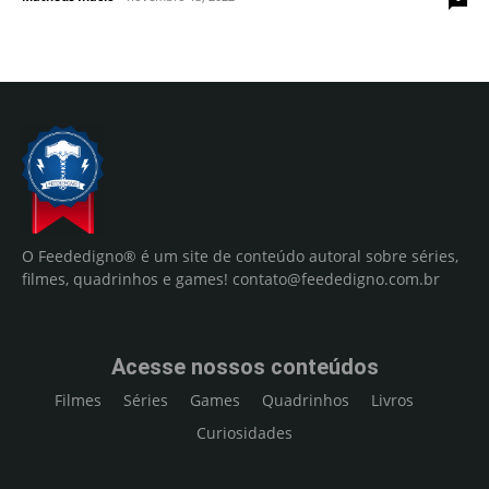
O Feededigno® é um site de conteúdo autoral sobre séries,
filmes, quadrinhos e games!
contato@feededigno.com.br
Acesse nossos conteúdos
Filmes
Séries
Games
Quadrinhos
Livros
Curiosidades