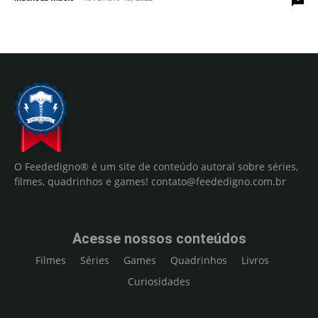
O Feededigno® é um site de conteúdo autoral sobre séries,
filmes, quadrinhos e games!
contato@feededigno.com.br
Acesse nossos conteúdos
Filmes
Séries
Games
Quadrinhos
Livros
Curiosidades