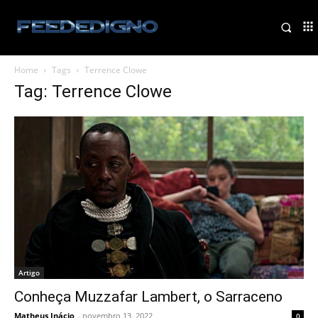
Home
Tags
Terrence Clowe
Tag: Terrence Clowe
Artigo
Conheça Muzzafar Lambert, o Sarraceno
Matheus Inácio
-
novembro 13, 2022
0