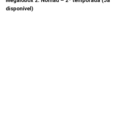
Megalobox 2: Nomad – 2ª temporada (Já
disponível)