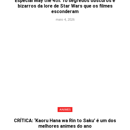
Especial May the 4th: 10 segredos obscuros e
bizarros da lore de Star Wars que os filmes
esconderam
maio 4, 2026
ANIMES
CRÍTICA: ‘Kaoru Hana wa Rin to Saku’ é um dos
melhores animes do ano