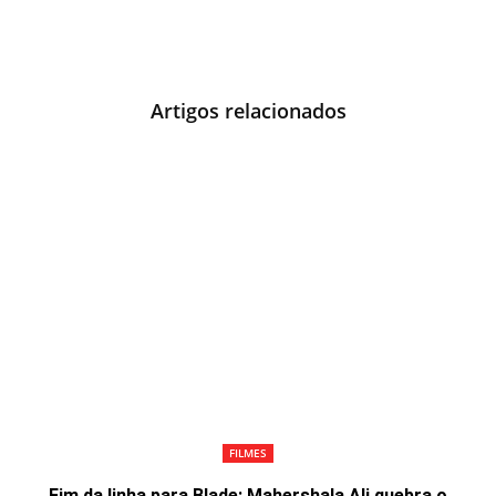
Artigos relacionados
FILMES
Fim da linha para Blade: Mahershala Ali quebra o