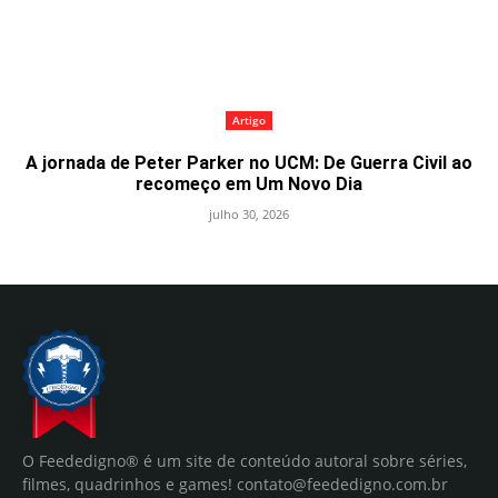
Artigo
A jornada de Peter Parker no UCM: De Guerra Civil ao
recomeço em Um Novo Dia
julho 30, 2026
O Feededigno® é um site de conteúdo autoral sobre séries,
filmes, quadrinhos e games!
contato@feededigno.com.br