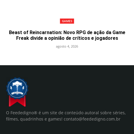
GAMES
Beast of Reincarnation: Novo RPG de ação da Game
Freak divide a opinião de críticos e jogadores
agosto 4, 2026
O Feededigno® é um site de conteúdo autoral sobre séries,
filmes, quadrinhos e games!
contato@feededigno.com.br