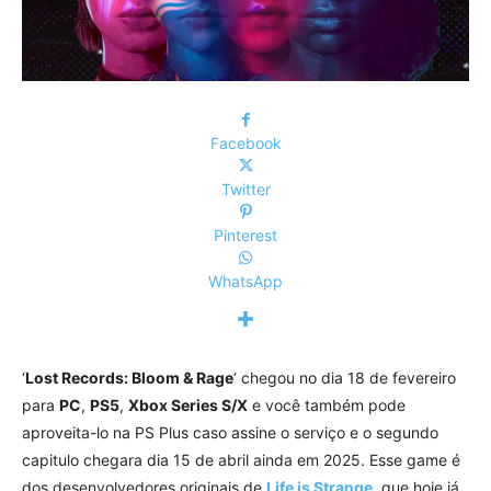
Facebook
Twitter
Pinterest
WhatsApp
‘
Lost Records: Bloom & Rage
‘ chegou no dia 18 de fevereiro
para
PC
,
PS5
,
Xbox Series S/X
e você também pode
aproveita-lo na PS Plus caso assine o serviço e o segundo
capitulo chegara dia 15 de abril ainda em 2025. Esse game é
dos desenvolvedores originais de
Life is Strange
, que hoje já