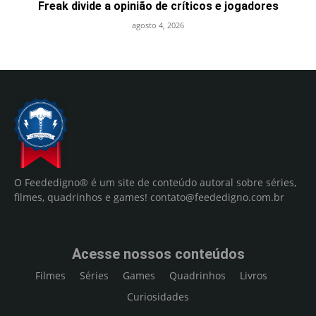
Freak divide a opinião de críticos e jogadores
agosto 4, 2026
O Feededigno® é um site de conteúdo autoral sobre séries,
filmes, quadrinhos e games!
contato@feededigno.com.br
Acesse nossos conteúdos
Filmes
Séries
Games
Quadrinhos
Livros
Curiosidades