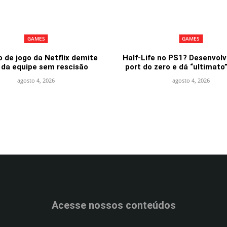
GAMES
GAMES
o de jogo da Netflix demite
Half-Life no PS1? Desenvolv
 da equipe sem rescisão
port do zero e dá “ultimato
agosto 4, 2026
agosto 4, 2026
Acesse nossos conteúdos