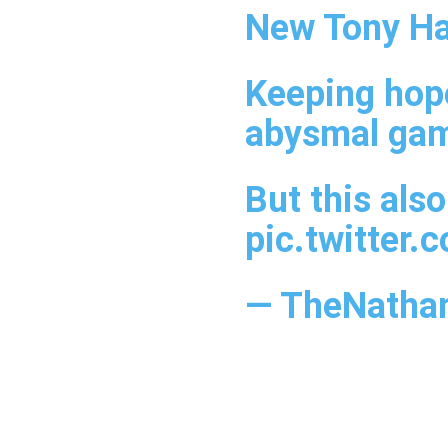
New Tony Ha
Keeping hope
abysmal gam
But this als
pic.twitter
— TheNatha