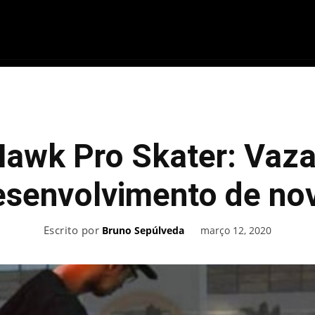
ME
FILMES
SÉRIES
GAMES
QU
Hawk Pro Skater: Vaz
desenvolvimento de no
Escrito por
março 12, 2020
Bruno Sepúlveda