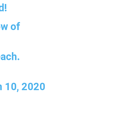
d!
ow of
each.
 10, 2020