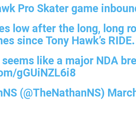
wk Pro Skater game inboun
s low after the long, long r
es since Tony Hawk’s RIDE.
o seems like a major NDA br
.com/gGUiNZL6i8
nNS (@TheNathanNS)
March