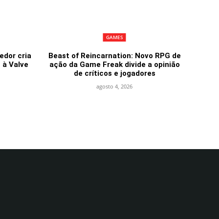
GAMES
edor cria
Beast of Reincarnation: Novo RPG de
” à Valve
ação da Game Freak divide a opinião
de críticos e jogadores
agosto 4, 2026