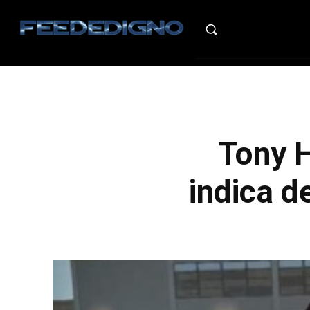
HO
Tony 
indica 