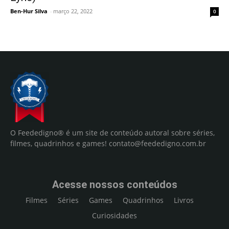
Ben-Hur Silva
-
março 22, 2022
0
O Feededigno® é um site de conteúdo autoral sobre séries,
filmes, quadrinhos e games!
contato@feededigno.com.br
Acesse nossos conteúdos
Filmes
Séries
Games
Quadrinhos
Livros
Curiosidades