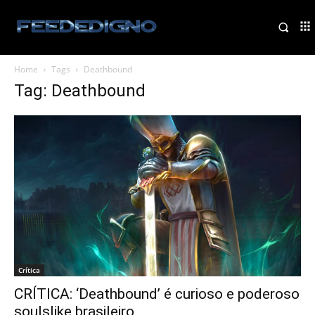
Home
Tags
Deathbound
Tag: Deathbound
Crítica
CRÍTICA: ‘Deathbound’ é curioso e poderoso
soulslike brasileiro