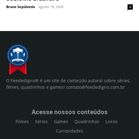
Bruno Sepúlveda
-
agosto 18, 2024
0
O Feededigno® é um site de conteúdo autoral sobre séries,
filmes, quadrinhos e games!
contato@feededigno.com.br
Acesse nossos conteúdos
Filmes
Séries
Games
Quadrinhos
Livros
Curiosidades