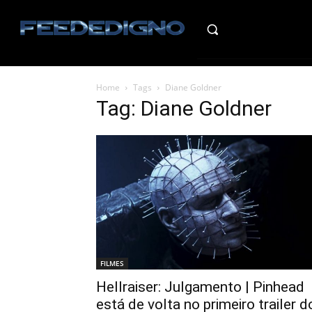
HO
Home
Tags
Diane Goldner
Tag: Diane Goldner
FILMES
Hellraiser: Julgamento | Pinhead
está de volta no primeiro trailer d