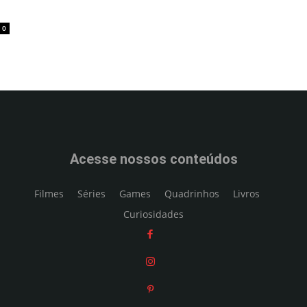
0
Acesse nossos conteúdos
Filmes
Séries
Games
Quadrinhos
Livros
Curiosidades