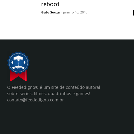
reboot
Guto Souza
-
janeiro 10, 2018
O Feededigno® é um site de conteúdo autoral
sobre séries, filmes, quadrinhos e games!
contato@feededigno.com.br