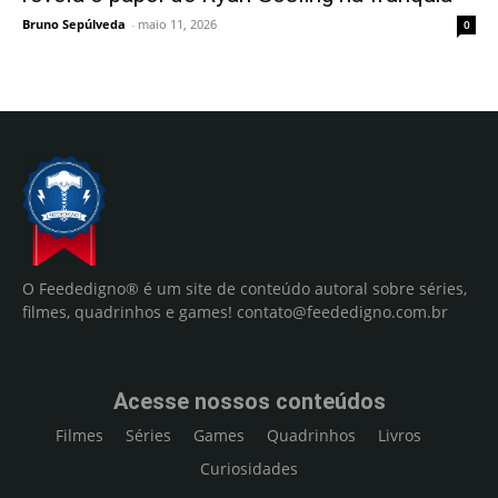
Bruno Sepúlveda
-
maio 11, 2026
0
O Feededigno® é um site de conteúdo autoral sobre séries,
filmes, quadrinhos e games!
contato@feededigno.com.br
Acesse nossos conteúdos
Filmes
Séries
Games
Quadrinhos
Livros
Curiosidades