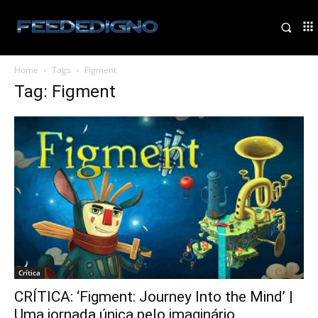
Home
Tags
Figment
Tag: Figment
Crítica
CRÍTICA: ‘Figment: Journey Into the Mind’ |
Uma jornada única pelo imaginário