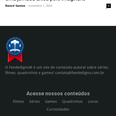
Nancir Santos
-
novembro 1, 2024
0
O Feededigno® é um site de conteúdo autoral sobre séries,
filmes, quadrinhos e games!
contato@feededigno.com.br
Acesse nossos conteúdos
Filmes
Séries
Games
Quadrinhos
Livros
Curiosidades