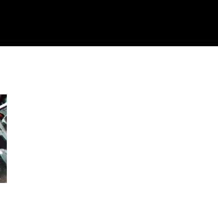
ME
FILMES
SÉRIES
GAMES
QU