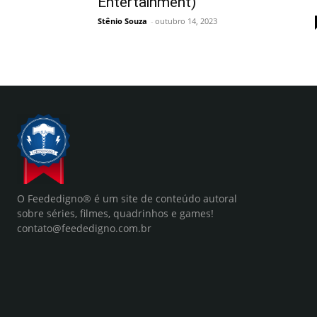
Entertainment)
Stênio Souza
-
outubro 14, 2023
O Feededigno® é um site de conteúdo autoral
sobre séries, filmes, quadrinhos e games!
contato@feededigno.com.br