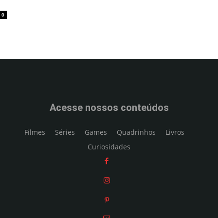
0
Acesse nossos conteúdos
Filmes
Séries
Games
Quadrinhos
Livros
Curiosidades