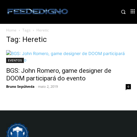
Home
Tags
Heretic
Tag: Heretic
EVENTOS
BGS: John Romero, game designer de
DOOM participará do evento
Bruno Sepúlveda
-
maio 2, 2019
0