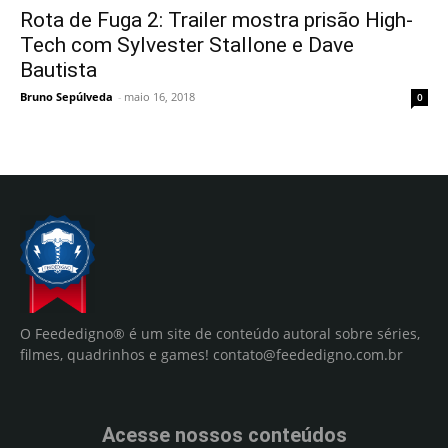
Rota de Fuga 2: Trailer mostra prisão High-
Tech com Sylvester Stallone e Dave
Bautista
Bruno Sepúlveda
-
maio 16, 2018
0
O Feededigno® é um site de conteúdo autoral sobre séries,
filmes, quadrinhos e games!
contato@feededigno.com.br
Acesse nossos conteúdos