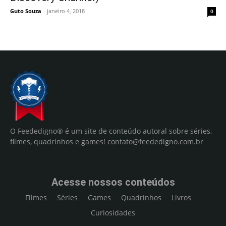
Guto Souza
-
janeiro 4, 2018
0
O Feededigno® é um site de conteúdo autoral sobre séries,
filmes, quadrinhos e games!
contato@feededigno.com.br
Acesse nossos conteúdos
Filmes
Séries
Games
Quadrinhos
Livros
Curiosidades