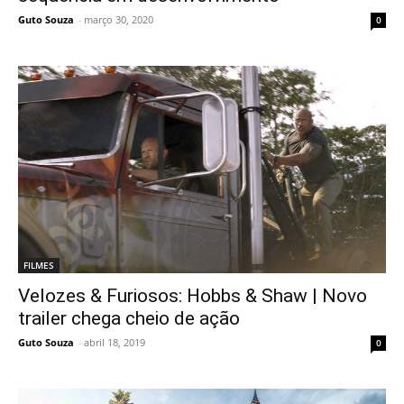
Guto Souza
-
março 30, 2020
0
FILMES
Velozes & Furiosos: Hobbs & Shaw | Novo
trailer chega cheio de ação
Guto Souza
-
abril 18, 2019
0