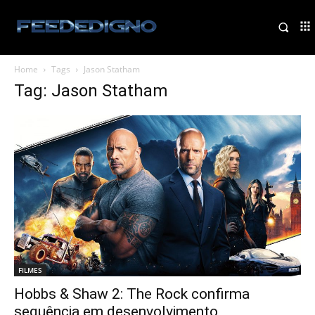
Home
Tags
Jason Statham
Tag: Jason Statham
FILMES
Hobbs & Shaw 2: The Rock confirma
sequência em desenvolvimento