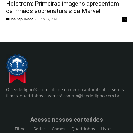
Helstrom: Primeiras imagens apresentam
os irmãos sobrenaturais da Marvel
Bruno Sepúlveda
-
julho 14, 2020
0
O Feededigno® é um site de conteúdo autoral sobre séries,
filmes, quadrinhos e games!
contato@feededigno.com.br
Acesse nossos conteúdos
Filmes
Séries
Games
Quadrinhos
Livros