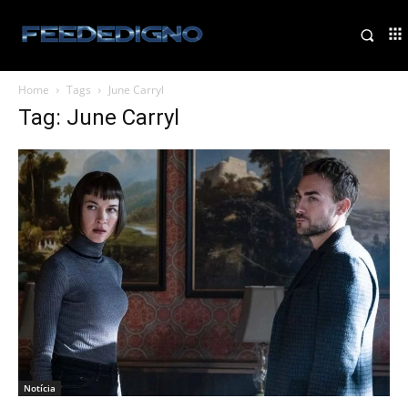
Home
Tags
June Carryl
Tag: June Carryl
Notícia