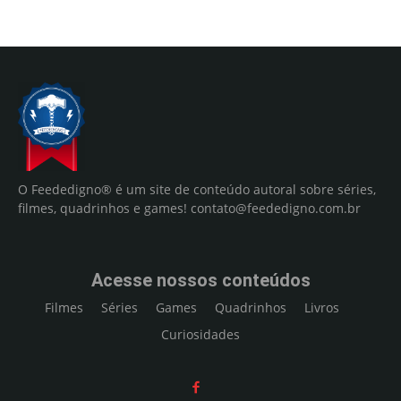
O Feededigno® é um site de conteúdo autoral sobre séries,
filmes, quadrinhos e games!
contato@feededigno.com.br
Acesse nossos conteúdos
Filmes
Séries
Games
Quadrinhos
Livros
Curiosidades