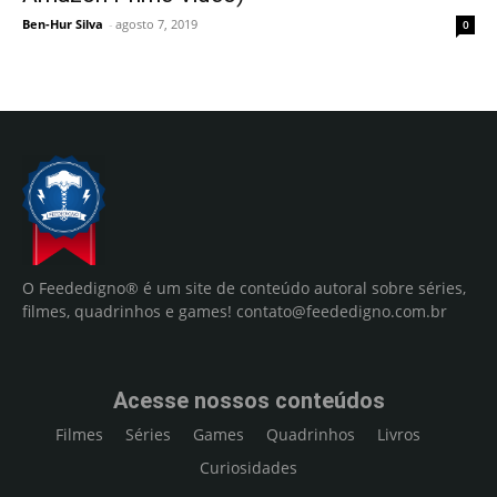
Ben-Hur Silva
-
agosto 7, 2019
0
O Feededigno® é um site de conteúdo autoral sobre séries,
filmes, quadrinhos e games!
contato@feededigno.com.br
Acesse nossos conteúdos
Filmes
Séries
Games
Quadrinhos
Livros
Curiosidades