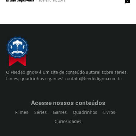
Bruno Sepúlveda
-
fevereiro 14, 2019
0
O Feededigno® é um site de conteúdo autoral sobre séries,
filmes, quadrinhos e games!
contato@feededigno.com.br
Acesse nossos conteúdos
Filmes
Séries
Games
Quadrinhos
Livros
Curiosidades