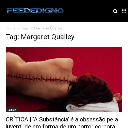
Home
Tags
Margaret Qualley
Tag: Margaret Qualley
Crítica
CRÍTICA | ‘A Substância’ é a obsessão pela
juventude em forma de um horror corporal