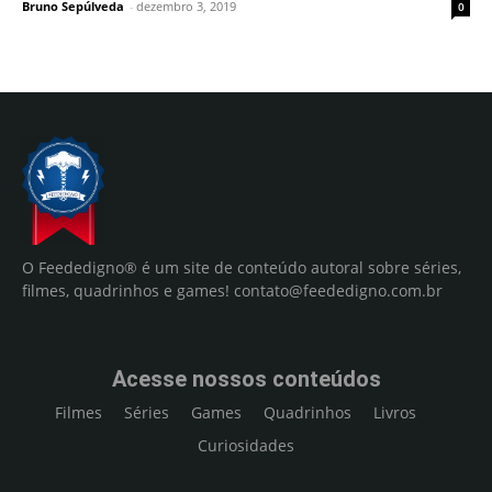
Bruno Sepúlveda
-
dezembro 3, 2019
0
O Feededigno® é um site de conteúdo autoral sobre séries,
filmes, quadrinhos e games!
contato@feededigno.com.br
Acesse nossos conteúdos
Filmes
Séries
Games
Quadrinhos
Livros
Curiosidades