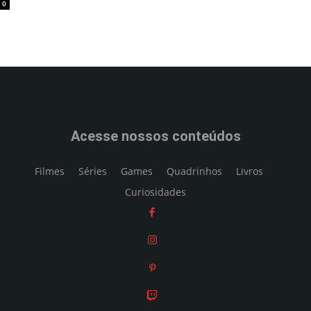
0
Acesse nossos conteúdos
Filmes
Séries
Games
Quadrinhos
Livros
Curiosidades