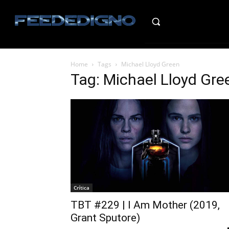
HO
Home
Tags
Michael Lloyd Green
Tag: Michael Lloyd Gre
Crítica
TBT #229 | I Am Mother (2019,
Grant Sputore)