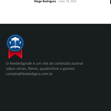
Diego Rodriguez
-
maio 18, 2023
O Feededigno® é um site de conteúdo autoral
sobre séries, filmes, quadrinhos e games!
contato@feededigno.com.br