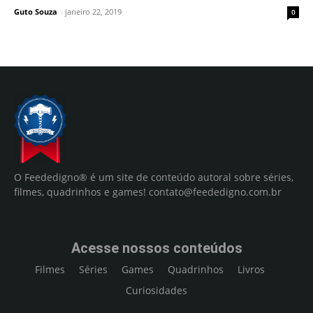
Guto Souza
-
janeiro 22, 2019
0
O Feededigno® é um site de conteúdo autoral sobre séries,
filmes, quadrinhos e games!
contato@feededigno.com.br
Acesse nossos conteúdos
Filmes
Séries
Games
Quadrinhos
Livros
Curiosidades