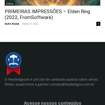
Crítica
PRIMEIRAS IMPRESSÕES – Elden Ring
(2022, FromSoftware)
Guto Souza
-
março 4, 2022
0
O Feededigno® é um site de conteúdo autoral sobre séries,
filmes, quadrinhos e games!
contato@feededigno.com.br
Acesse nossos conteúdos