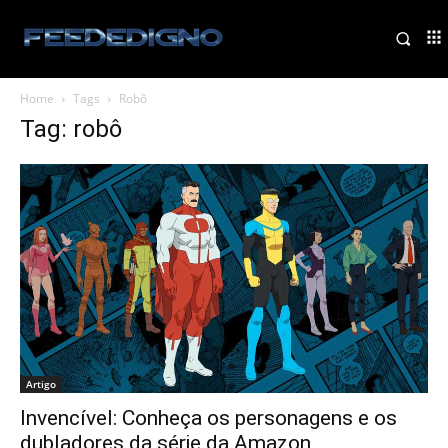
Home
Tags
Robô
Tag: robô
Artigo
Invencível: Conheça os personagens e os
dubladores da série da Amazon