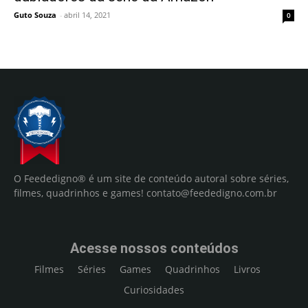
Guto Souza
-
abril 14, 2021
0
O Feededigno® é um site de conteúdo autoral sobre séries,
filmes, quadrinhos e games!
contato@feededigno.com.br
Acesse nossos conteúdos
Filmes
Séries
Games
Quadrinhos
Livros
Curiosidades