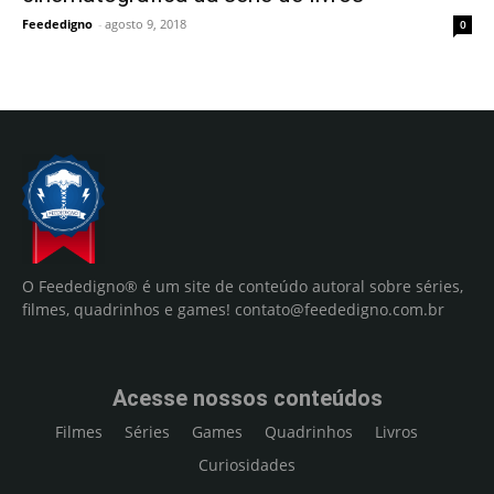
Feededigno
-
agosto 9, 2018
0
O Feededigno® é um site de conteúdo autoral sobre séries,
filmes, quadrinhos e games!
contato@feededigno.com.br
Acesse nossos conteúdos
Filmes
Séries
Games
Quadrinhos
Livros
Curiosidades