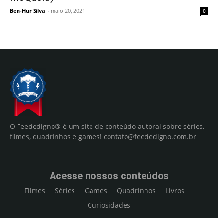
Ben-Hur Silva
-
maio 20, 2021
0
O Feededigno® é um site de conteúdo autoral sobre séries,
filmes, quadrinhos e games!
contato@feededigno.com.br
Acesse nossos conteúdos
Filmes
Séries
Games
Quadrinhos
Livros
Curiosidades