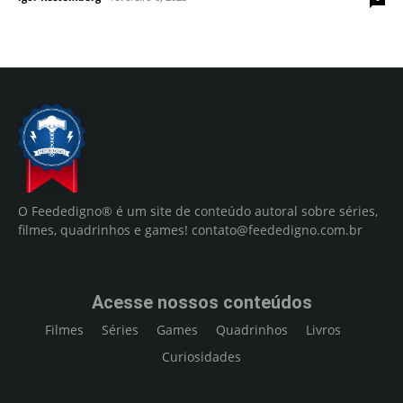
O Feededigno® é um site de conteúdo autoral sobre séries,
filmes, quadrinhos e games!
contato@feededigno.com.br
Acesse nossos conteúdos
Filmes
Séries
Games
Quadrinhos
Livros
Curiosidades