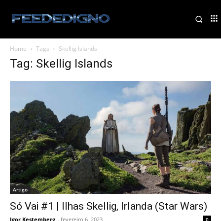
Home
Tags
Skellig Islands
Tag: Skellig Islands
Artigo
Só Vai #1 | Ilhas Skellig, Irlanda (Star Wars)
Igor Kestemberg
-
fevereiro 6, 2023
0