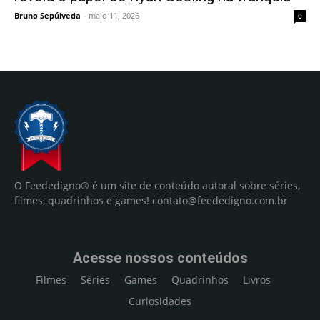
Bruno Sepúlveda
-
maio 11, 2026
0
O Feededigno® é um site de conteúdo autoral sobre séries,
filmes, quadrinhos e games!
contato@feededigno.com.br
Acesse nossos conteúdos
Filmes
Séries
Games
Quadrinhos
Livros
Curiosidades