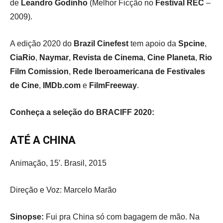
de
Leandro Godinho
(Melhor Ficção no
Festival REC
–
2009).
A edição 2020 do
Brazil Cinefest
tem apoio da
Spcine
,
CiaRio
,
Naymar
,
Revista de Cinema
,
Cine Planeta
,
Rio
Film Comission
,
Rede Iberoamericana de Festivales
de Cine
,
IMDb.com
e
FilmFreeway
.
Conheça a seleção do BRACIFF 2020:
ATÉ A CHINA
Animação, 15′. Brasil, 2015
Direção e Voz: Marcelo Marão
Sinopse:
Fui pra China só com bagagem de mão. Na