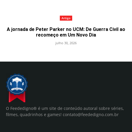
Artigo
A jornada de Peter Parker no UCM: De Guerra Civil ao
recomeço em Um Novo Dia
julho 30, 2026
O Feededigno® é um site de conteúdo autoral sobre séries,
filmes, quadrinhos e games!
contato@feededigno.com.br