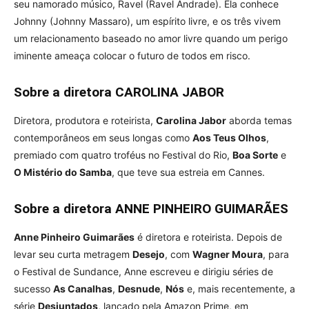
seu namorado músico, Ravel (Ravel Andrade). Ela conhece
Johnny (Johnny Massaro), um espírito livre, e os três vivem
um relacionamento baseado no amor livre quando um perigo
iminente ameaça colocar o futuro de todos em risco.
Sobre a diretora CAROLINA JABOR
Diretora, produtora e roteirista,
Carolina Jabor
aborda temas
contemporâneos em seus longas como
Aos Teus Olhos
,
premiado com quatro troféus no Festival do Rio,
Boa Sorte
e
O Mistério do Samba
, que teve sua estreia em Cannes.
Sobre a diretora ANNE PINHEIRO GUIMARÃES
Anne Pinheiro Guimarães
é diretora e roteirista. Depois de
levar seu curta metragem
Desejo
, com
Wagner Moura
, para
o Festival de Sundance, Anne escreveu e dirigiu séries de
sucesso
As Canalhas
,
Desnude
,
Nós
e, mais recentemente, a
série
Desjuntados
, lançado pela Amazon Prime, em