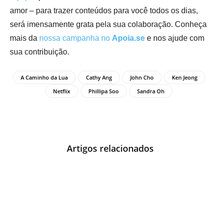
amor – para trazer conteúdos para você todos os dias,
será imensamente grata pela sua colaboração. Conheça
mais da
nossa campanha no
Apoia.se
e nos ajude com
sua contribuição.
A Caminho da Lua
Cathy Ang
John Cho
Ken Jeong
Netflix
Phillipa Soo
Sandra Oh
Artigos relacionados