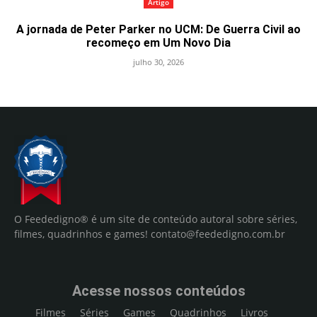
Artigo
A jornada de Peter Parker no UCM: De Guerra Civil ao
recomeço em Um Novo Dia
julho 30, 2026
O Feededigno® é um site de conteúdo autoral sobre séries,
filmes, quadrinhos e games!
contato@feededigno.com.br
Acesse nossos conteúdos
Filmes
Séries
Games
Quadrinhos
Livros