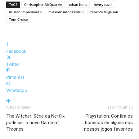
TAGS
Christopher McQuarrie
ethan hunt
henry cavill
missão impossível 6
mission: impossible 6
rebecca ferguson
Tom Cruise
Facebook
Twitter
Pinterest
WhatsApp
Artigo anterior
Próximo artigo
The Witcher: Série da Netflix
Playstation: Confira os
pode ser o novo Game of
bonecos de alguns dos
Thrones
nossos jogos favoritos