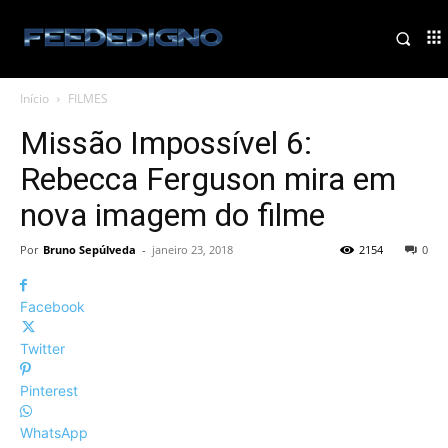
Início
FILMES
Missão Impossível 6:
Rebecca Ferguson mira em
nova imagem do filme
Por
Bruno Sepúlveda
-
janeiro 23, 2018
2154
0
Facebook
Twitter
Pinterest
WhatsApp