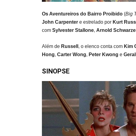
Os Aventureiros do Bairro Proibido
(
Big T
John Carpenter
e estrelado por
Kurt Russ
com
Sylvester Stallone
,
Arnold Schwarz
Além de
Russell
, o elenco conta com
Kim C
Hong
,
Carter Wong
,
Peter Kwong
e
Gera
SINOPSE