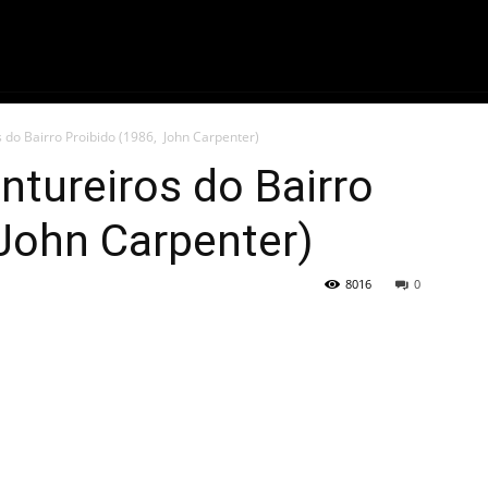
ME
FILMES
SÉRIES
GAMES
QU
 do Bairro Proibido (1986, John Carpenter)
ntureiros do Bairro
John Carpenter)
8016
0