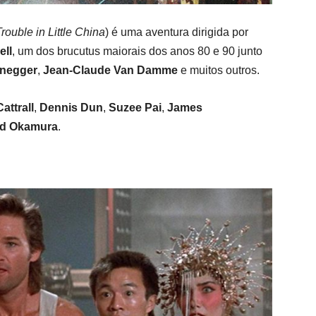
rouble in Little China
) é uma aventura dirigida por
ell
, um dos brucutus maiorais dos anos 80 e 90 junto
enegger
,
Jean-Claude Van Damme
e muitos outros.
attrall
,
Dennis Dun
,
Suzee Pai
,
James
ld Okamura
.