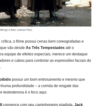
 Wong) e Raio (James Pax).
rítica, o filme possui cenas bem coreografadas e
, que vão desde
As Três Tempestades
até o
para equipe de efeitos especiais, merece um destaque
dores e cabos para controlar as expressões faciais do
s
.
roibido
possui um bom entrosamento e mesmo que
huma profundidade – a corrida de resgate das
 testosterona é o foco aqui.
ll
convence com seu caminhoneiro piadista,
Jack