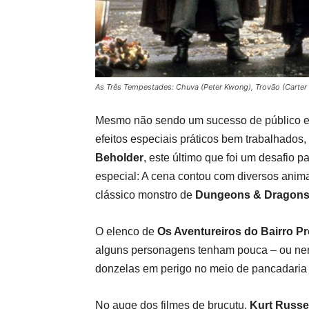
As Três Tempestades: Chuva (Peter Kwong), Trovão (Carter
Mesmo não sendo um sucesso de público e c
efeitos especiais práticos bem trabalhados
Beholder
, este último que foi um desafio 
especial: A cena contou com diversos anima
clássico monstro de
Dungeons & Dragon
O elenco de
Os Aventureiros do Bairro P
alguns personagens tenham pouca – ou nen
donzelas em perigo no meio de pancadaria e
No auge dos filmes de brucutu,
Kurt Russe