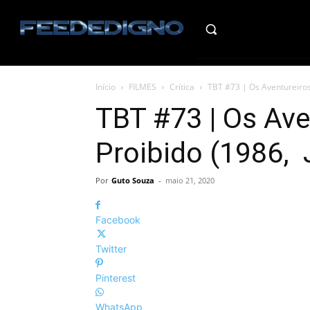
HO
Início
FILMES
Crítica
TBT #73 | Os Aventureiros
TBT #73 | Os Ave
Proibido (1986, 
Por
Guto Souza
-
maio 21, 2020
Facebook
Twitter
Pinterest
WhatsApp