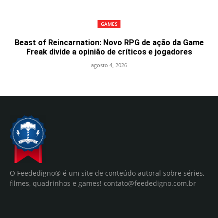
GAMES
Beast of Reincarnation: Novo RPG de ação da Game
Freak divide a opinião de críticos e jogadores
agosto 4, 2026
O Feededigno® é um site de conteúdo autoral sobre séries,
filmes, quadrinhos e games!
contato@feededigno.com.br