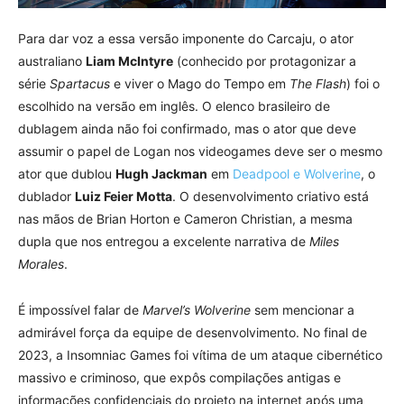
Para dar voz a essa versão imponente do Carcaju, o ator
australiano
Liam McIntyre
(conhecido por protagonizar a
série
Spartacus
e viver o Mago do Tempo em
The Flash
) foi o
escolhido na versão em inglês. O elenco brasileiro de
dublagem ainda não foi confirmado, mas o ator que deve
assumir o papel de Logan nos videogames deve ser o mesmo
ator que dublou
Hugh Jackman
em
Deadpool e Wolverine
, o
dublador
Luiz Feier Motta
. O desenvolvimento criativo está
nas mãos de Brian Horton e Cameron Christian, a mesma
dupla que nos entregou a excelente narrativa de
Miles
Morales
.
É impossível falar de
Marvel’s Wolverine
sem mencionar a
admirável força da equipe de desenvolvimento. No final de
2023, a Insomniac Games foi vítima de um ataque cibernético
massivo e criminoso, que expôs compilações antigas e
informações confidenciais do projeto na internet após uma