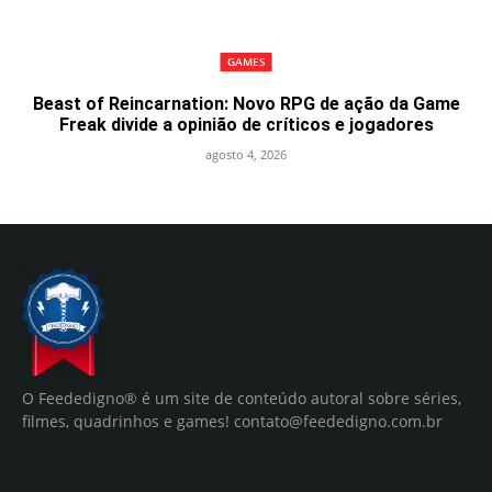
GAMES
Beast of Reincarnation: Novo RPG de ação da Game
Freak divide a opinião de críticos e jogadores
agosto 4, 2026
O Feededigno® é um site de conteúdo autoral sobre séries,
filmes, quadrinhos e games!
contato@feededigno.com.br