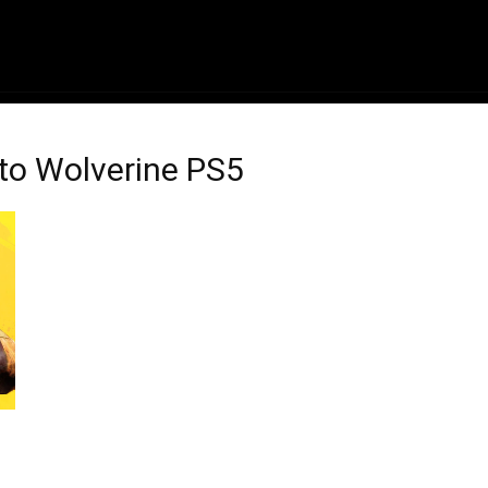
ME
FILMES
SÉRIES
GAMES
QU
to Wolverine PS5