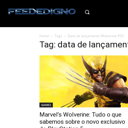
HO
Home
Tags
Data de lançamento Wolverine PS5
Tag: data de lançamen
GAMES
Marvel’s Wolverine: Tudo o que
sabemos sobre o novo exclusivo