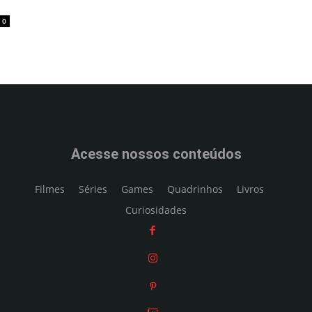
0
Acesse nossos conteúdos
Filmes
Séries
Games
Quadrinhos
Livros
Curiosidades