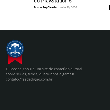
do PlayStation 5
Bruno Sepúlveda
-
maio 20, 2026
O Feededigno® é um site de conteúdo autoral
sobre séries, filmes, quadrinhos e games!
contato@feededigno.com.br