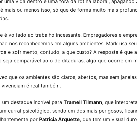
ter uma vida dentro e uma fora da rotina laboral, apagando
a é mais ou menos isso, só que de forma muito mais profund
das.
ade é voltado ao trabalho incessante. Empregadores e emp
, não nos reconhecemos em alguns ambientes. Mark usa s
da e sofrimento, contudo, a que custo? A resposta é que a
 seja comparável ao o de ditaduras, algo que ocorre em mu
 vez que os ambientes são claros, abertos, mas sem janela
s vivenciam é real também.
 um destaque incrível para
Tramell Tilmann
, que interpret
m curral psicológico, sendo um dos mais perigosos, fican
rilhantemente por
Patricia Arquette
, que tem um visual duro