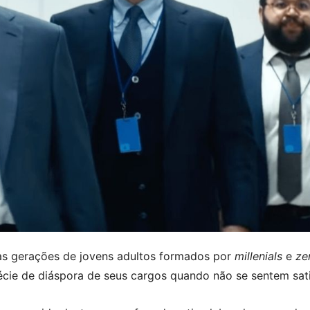
 gerações de jovens adultos formados por
millenials
e
ze
écie de diáspora de seus cargos quando não se sentem sati