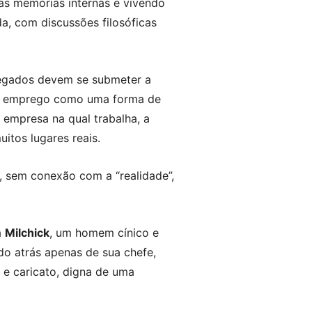
 as memórias internas e vivendo
a, com discussões filosóficas
regados devem se submeter a
eu emprego como uma forma de
 empresa na qual trabalha, a
itos lugares reais.
s, sem conexão com a “realidade”,
a
Milchick
, um homem cínico e
do atrás apenas de sua chefe,
 e caricato, digna de uma