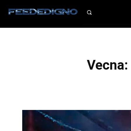
HO
Vecna: