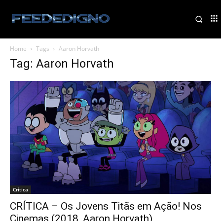
Home
Tags
Aaron Horvath
Tag: Aaron Horvath
Crítica
CRÍTICA – Os Jovens Titãs em Ação! Nos
Cinemas (2018, Aaron Horvath)