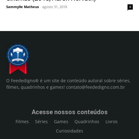
Sammylle Matheus
-
agosto 31, 2018
0
O Feededigno® é um site de conteúdo autoral sobre séries,
filmes, quadrinhos e games!
contato@feededigno.com.br
Acesse nossos conteúdos
Filmes
Séries
Games
Quadrinhos
Livros
Curiosidades