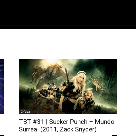
ME
FILMES
SÉRIES
GAMES
QU
Crítica
TBT #31 | Sucker Punch – Mundo
Surreal (2011, Zack Snyder)