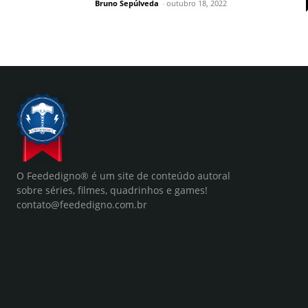
Bruno Sepúlveda
-
outubro 18, 2022
O Feededigno® é um site de conteúdo autoral
sobre séries, filmes, quadrinhos e games!
contato@feededigno.com.br