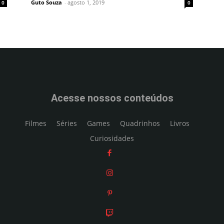
Guto Souza
-
agosto 1, 2019
0
0
Acesse nossos conteúdos
Filmes
Séries
Games
Quadrinhos
Livros
Curiosidades