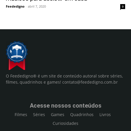
Feededigno
-
abril 7, 2020
0
O Feededigno® é um site de conteúdo autoral sobre séries,
filmes, quadrinhos e games!
contato@feededigno.com.br
Acesse nossos conteúdos
Filmes
Séries
Games
Quadrinhos
Livros
Curiosidades