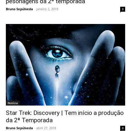
pesonagens da 2ª temporada
Bruno Sepúlveda
-
janeiro 2, 2019
0
Notícia
Star Trek: Discovery | Tem início a produção
da 2ª Temporada
Bruno Sepúlveda
-
abril 27, 2018
0