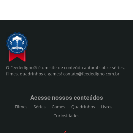
O Feededigno® é um site de conteúdo autoral sobre séries,
filmes, quadrinhos e games!
contato@feededigno.com.br
Acesse nossos conteúdos
Filmes
Séries
Games
Quadrinhos
Livros
Curiosidades